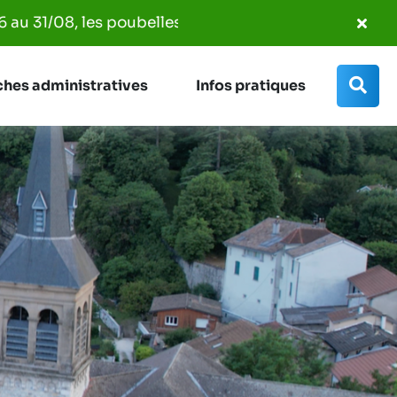
Fer
 poubelles seront ramassées entre 7h00 et 14h00. Les 
l'al
Info
Rec
hes administratives
Infos pratiques