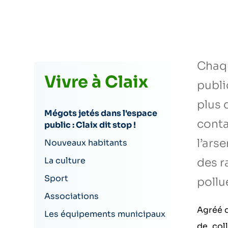
Chaqu
Vivre à Claix
publi
plus 
Mégots jetés dans l'espace
conta
public : Claix dit stop !
l’ars
Nouveaux habitants
La culture
des r
Sport
pollu
Associations
Agréé d
Les équipements municipaux
de coll