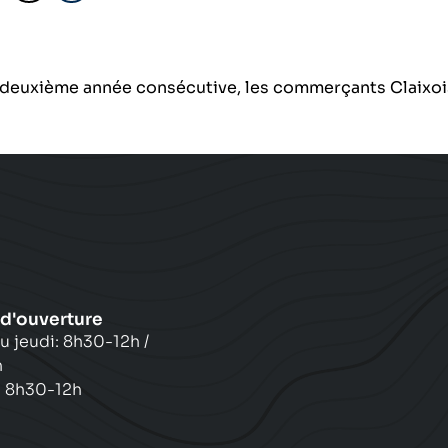
récédent
Suivant
 deuxième année consécutive, les commerçants Claixois on
 d'ouverture
u jeudi: 8h30-12h /
h
: 8h30-12h