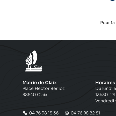
P
Pour la
Mairie de Claix
Horaires
Place Hector Berlioz
Du lundi a
38640 Claix
13h30-17
Vendredi 
04 76 98 15 36
04 76 98 82 81