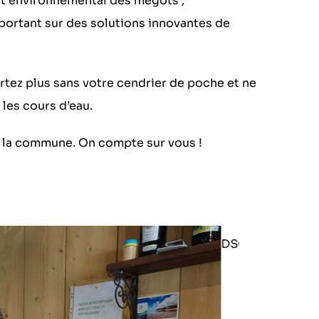
ct environnemental des mégots ;
ortant sur des solutions innovantes de
rtez plus sans votre cendrier de poche et ne
 les cours d’eau.
e la commune. On compte sur vous !
DSC01608.JPG
DSC01