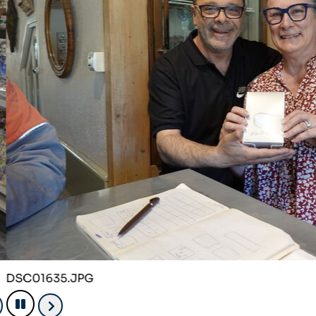
01635.JPG
Pause