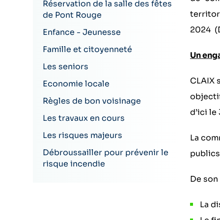
Réservation de la salle des fêtes
territo
de Pont Rouge
2024 (D
Enfance - Jeunesse
Famille et citoyenneté
Un eng
Les seniors
CLAIX s
Economie locale
objecti
Règles de bon voisinage
d’ici l
Les travaux en cours
Les risques majeurs
La comm
Débroussailler pour prévenir le
publics
risque incendie
De son 
La di