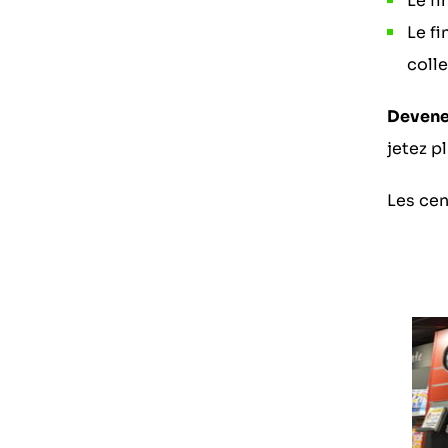
Le f
Le f
coll
Devene
jetez p
Les cen