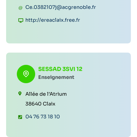
é
C
Ce.0382107j@acgrenoble.fr
l
o
S
http://ereaclaix.free.fr
é
u
i
p
r
t
h
r
e
o
i
w
n
e
e
SESSAD 3SVI 12
e
l
Enseignement
b
:
:
:
Allée de l’Atrium
38640 Claix
T
04 76 73 18 10
é
l