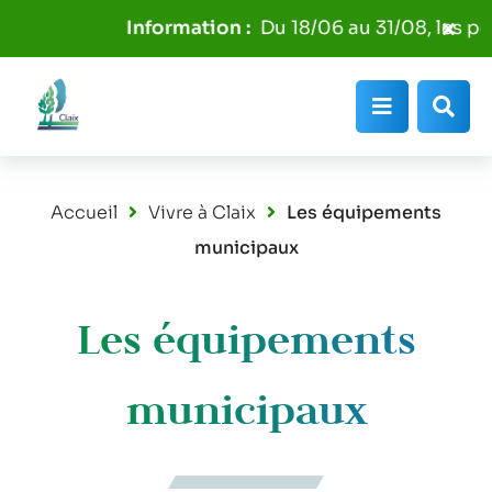
Aller au menu
Aller au contenu
Fer
Du 18/06 au 31/08, les poube
Aller à la recherche
l'al
Info
Menu
Rec
Accueil
Vivre à Claix
Les équipements
municipaux
Les équipements
municipaux