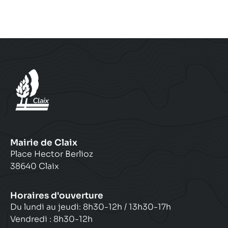
é
p
h
o
n
e
:
Mairie de Claix
Place Hector Berlioz
38640 Claix
Horaires d'ouverture
Du lundi au jeudi: 8h30-12h / 13h30-17h
Vendredi : 8h30-12h