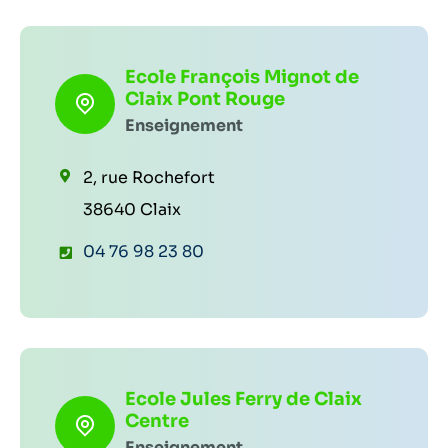
é
p
Ecole François Mignot de
h
Claix Pont Rouge
o
Enseignement
n
2, rue Rochefort
e
38640 Claix
:
T
04 76 98 23 80
é
l
é
p
Ecole Jules Ferry de Claix
h
Centre
o
Enseignement