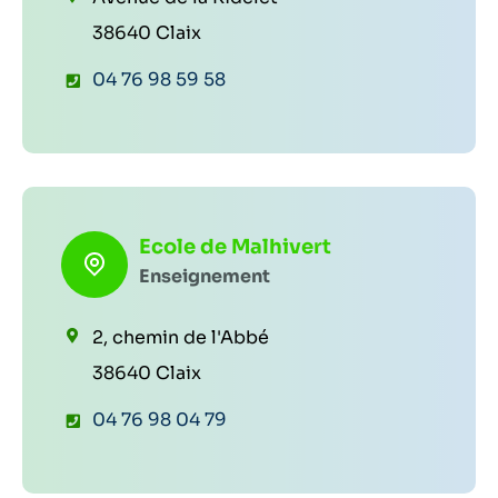
:
:
38640 Claix
T
04 76 98 59 58
é
l
é
p
Ecole de Malhivert
h
Enseignement
o
n
2, chemin de l'Abbé
e
38640 Claix
:
T
04 76 98 04 79
é
l