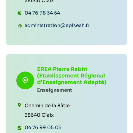
38640 Claix
T
04 76 98 34 54
é
C
administration@episeah.fr
l
o
é
u
p
r
h
r
EREA Pierre Rabhi
o
i
(Etablissement Régional
n
e
d’Enseignement Adapté)
e
Enseignement
l
:
:
Chemin de la Bâtie
38640 Claix
T
04 76 99 05 05