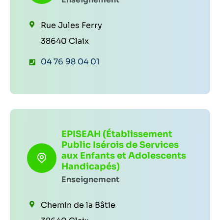
n
Rue Jules Ferry
e
38640 Claix
:
T
04 76 98 04 01
é
l
é
p
EPISEAH (Établissement
h
Public Isérois de Services
o
aux Enfants et Adolescents
Handicapés)
n
Enseignement
e
:
Chemin de la Bâtie