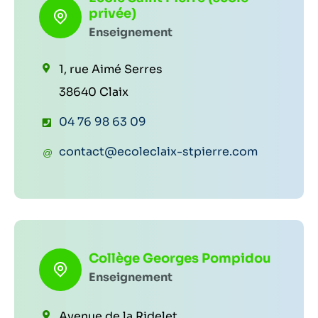
r
privée)
l
Enseignement
'
1, rue Aimé Serres
a
38640 Claix
n
T
04 76 98 63 09
n
é
u
C
contact@ecoleclaix-stpierre.com
l
a
o
é
i
u
p
r
r
h
e
r
o
Collège Georges Pompidou
i
Enseignement
n
e
e
l
Avenue de la Ridelet