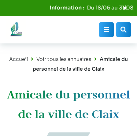
Aller au menu
Aller au contenu
Fer
Du 18/06 au 31/08, l
Aller à la recherche
l'al
Info
Menu
Rec
Accueil
Voir tous les annuaires
Amicale du
personnel de la ville de Claix
Amicale du personnel
de la ville de Claix