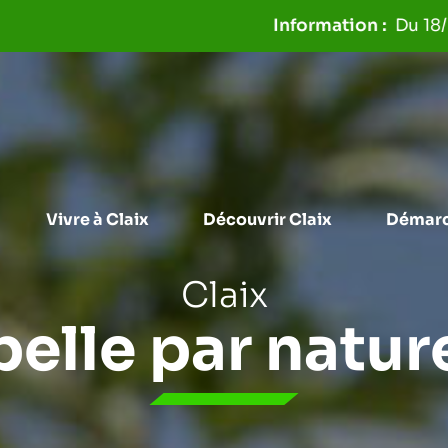
Aller à la recherche
Du 18/06 au 31/
Vivre à Claix
Découvrir Claix
Démarc
Claix
belle par natur