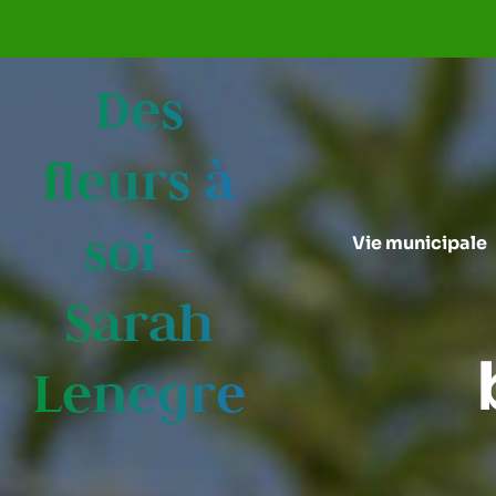
Aller au menu
Aller au contenu
Des
fleurs à
soi -
Vie municipale
Sarah
Lenegre