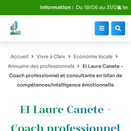
Aller au menu
Aller au contenu
Fer
Du 18/06 au 31/08, les p
Aller à la recherche
l'al
Info
Menu
Rec
Accueil
Vivre à Claix
Economie locale
Annuaire des professionnels
EI Laure Canete -
Coach professionnel et consultante en bilan de
compétences/intelligence émotionnelle
EI Laure Canete -
Coach professionnel