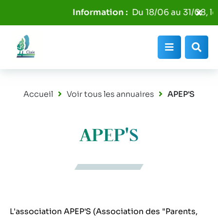
Aller au menu
Aller au contenu
Fer
Du 18/06 au 31/08, les
Aller à la recherche
l'al
Info
Menu
Rec
Accueil
Voir tous les annuaires
APEP'S
APEP'S
L'association APEP'S (Association des "Parents,