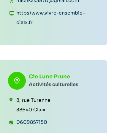
C
michkas3870@gmail.com
l
o
S
http://www.vivre-ensemble-
é
u
i
claix.fr
p
r
t
h
r
e
o
i
w
n
e
e
e
l
b
:
:
Cie Lune Prune
:
Activités culturelles
8, rue Turenne
38640 Claix
T
0609857150
é