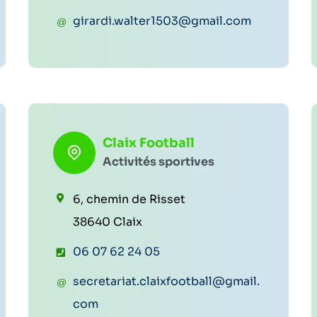
é
C
girardi.walter1503@gmail.com
l
o
é
u
p
r
h
r
o
i
Claix Football
n
e
Activités sportives
e
l
:
6, chemin de Risset
:
38640 Claix
T
06 07 62 24 05
é
C
secretariat.claixfootball@gmail.
l
o
com