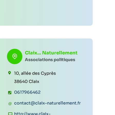
é
p
h
o
n
e
Claix... Naturellement
:
Associations politiques
10, allée des Cyprès
38640 Claix
T
0617966462
é
C
contact@claix-naturellement.fr
l
o
S
http://www.claix-