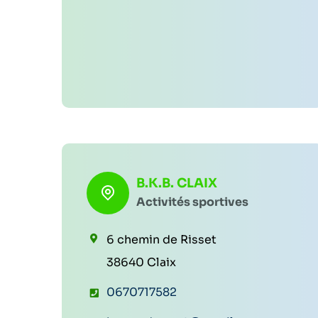
B.K.B. CLAIX
Activités sportives
6 chemin de Risset
38640 Claix
T
0670717582
é