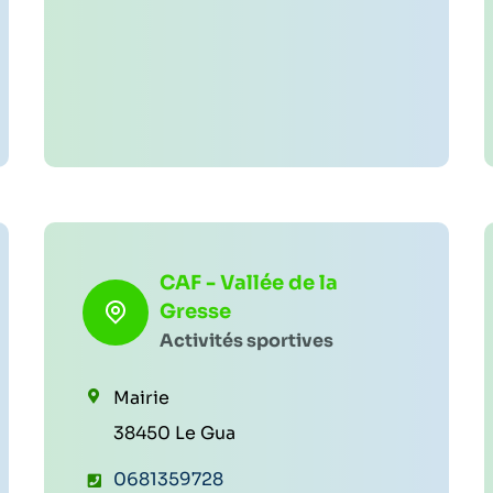
l
é
p
h
o
n
e
:
CAF - Vallée de la
Gresse
Activités sportives
Mairie
38450 Le Gua
T
0681359728