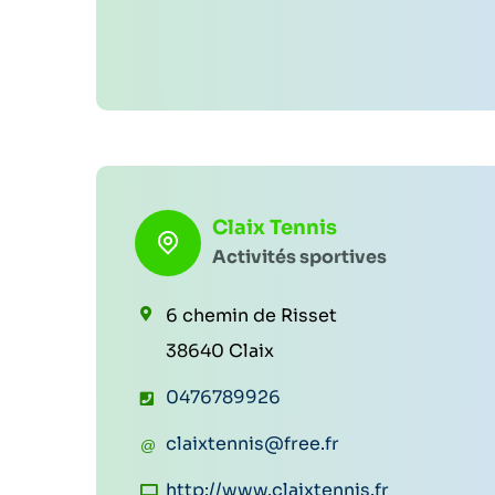
r
o
i
n
e
e
l
:
:
Claix Tennis
Activités sportives
6 chemin de Risset
38640 Claix
T
0476789926
é
C
claixtennis@free.fr
l
o
S
http://www.claixtennis.fr