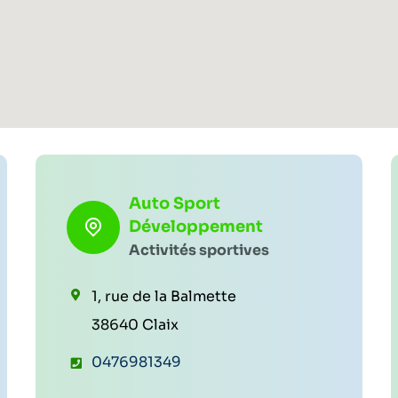
Auto Sport
Développement
Activités sportives
1, rue de la Balmette
38640 Claix
T
0476981349
é