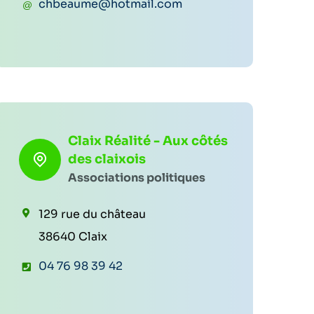
C
chbeaume@hotmail.com
l
o
é
u
p
r
h
r
o
i
n
e
Claix Réalité - Aux côtés
e
des claixois
l
:
Associations politiques
:
129 rue du château
38640 Claix
T
04 76 98 39 42
é
l