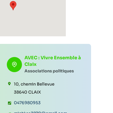
AVEC : Vivre Ensemble à
Claix
Associations politiques
10, chemin Bellevue
38640 CLAIX
T
0476980953
é