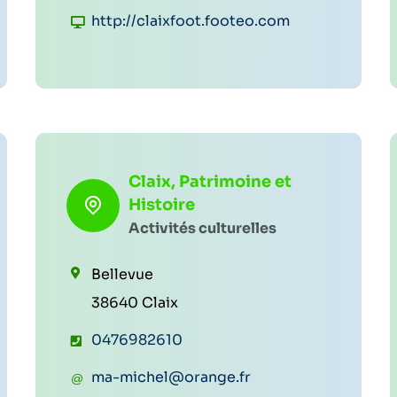
é
u
S
http://claixfoot.footeo.com
p
r
i
h
r
t
o
i
e
n
e
w
e
l
e
:
:
Claix, Patrimoine et
b
Histoire
:
Activités culturelles
Bellevue
38640 Claix
T
0476982610
é
C
ma-michel@orange.fr
l