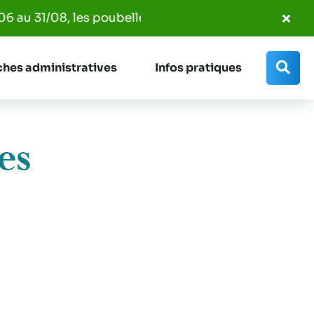
Fer
8, les poubelles seront ramassées entre 7h00 et 14h00
l'al
Info
Rec
hes administratives
Infos pratiques
es