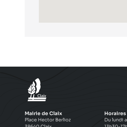
Mairie de Claix
Horaires
Place Hector Berlioz
Du lundi a
38640 Claix
13h30-17