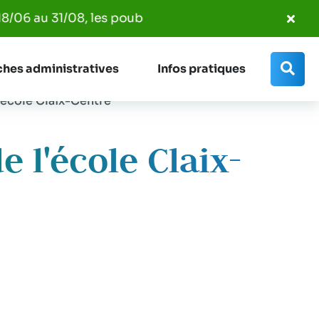
Fer
 au 31/08, les poubelles seront ramassées entre 7h00 
l'al
Info
Rec
hes administratives
Infos pratiques
'école Claix-Centre
e l'école Claix-