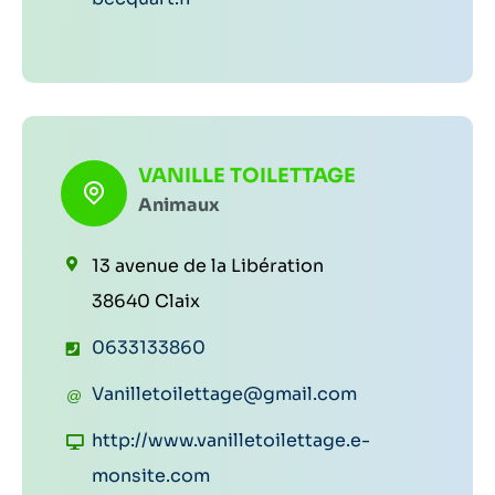
p
r
t
h
r
e
o
i
w
n
e
e
e
l
b
VANILLE TOILETTAGE
:
:
Animaux
:
13 avenue de la Libération
38640 Claix
T
0633133860
é
C
Vanilletoilettage@gmail.com
l
o
S
http://www.vanilletoilettage.e-
é
u
i
monsite.com
p