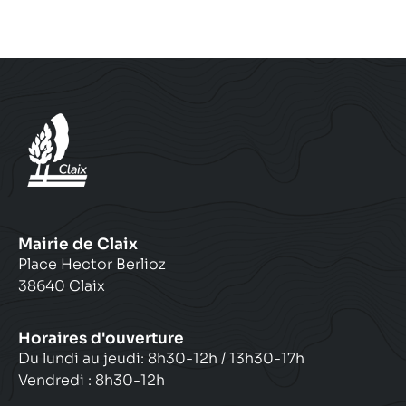
h
r
o
i
n
e
e
l
:
:
Mairie de Claix
Place Hector Berlioz
38640 Claix
Horaires d'ouverture
Du lundi au jeudi: 8h30-12h / 13h30-17h
Vendredi : 8h30-12h