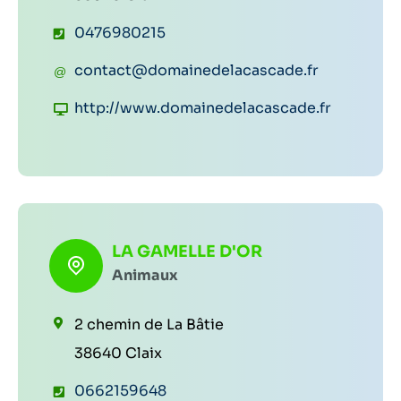
T
0476980215
é
C
contact@domainedelacascade.fr
l
o
S
http://www.domainedelacascade.fr
é
u
i
p
r
t
h
r
e
o
i
w
n
e
e
LA GAMELLE D'OR
e
l
Animaux
b
:
:
:
2 chemin de La Bâtie
38640 Claix
T
0662159648