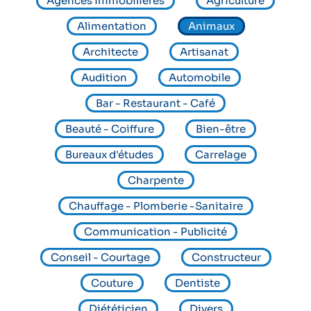
o
Agences immobilières
Agriculture
i
Alimentation
Animaux
r
Architecte
Artisanat
l
Audition
Automobile
'
Bar - Restaurant - Café
a
Beauté - Coiffure
Bien-être
n
Bureaux d'études
Carrelage
n
u
Charpente
a
Chauffage - Plomberie -Sanitaire
i
Communication - Publicité
r
Conseil - Courtage
Constructeur
e
Couture
Dentiste
Diététicien
Divers