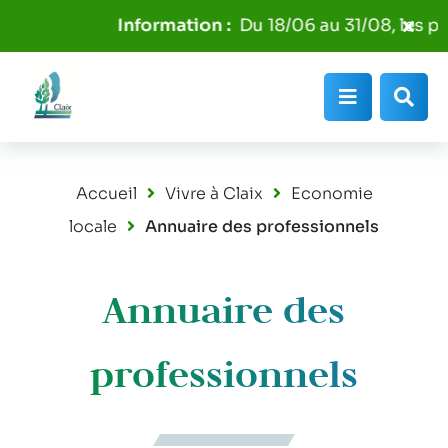
Aller au menu
Aller au contenu
Fer
Du 18/06 au 31/08, les poube
Aller à la recherche
l'al
Info
Menu
Rec
Accueil
Vivre à Claix
Economie
locale
Annuaire des professionnels
Annuaire des
professionnels