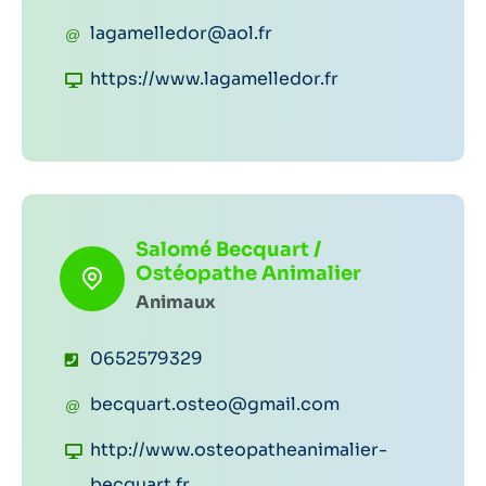
é
C
lagamelledor@aol.fr
l
o
S
https://www.lagamelledor.fr
é
u
i
p
r
t
h
r
e
o
i
w
n
e
Salomé Becquart /
e
e
Ostéopathe Animalier
l
b
:
Animaux
:
:
T
0652579329
é
C
becquart.osteo@gmail.com
l
o
S
http://www.osteopatheanimalier-
é
u
i
becquart.fr