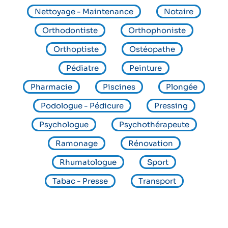
Nettoyage - Maintenance
Notaire
Orthodontiste
Orthophoniste
Orthoptiste
Ostéopathe
Pédiatre
Peinture
Pharmacie
Piscines
Plongée
Podologue - Pédicure
Pressing
Psychologue
Psychothérapeute
Ramonage
Rénovation
Rhumatologue
Sport
Tabac - Presse
Transport