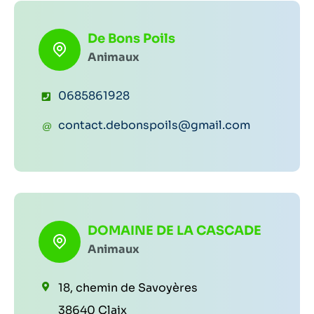
De Bons Poils
Animaux
T
0685861928
é
C
contact.debonspoils@gmail.com
l
o
é
u
p
r
h
r
o
DOMAINE DE LA CASCADE
i
Animaux
n
e
e
l
18, chemin de Savoyères
:
:
38640 Claix