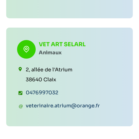
r
t
h
r
e
o
i
w
n
e
e
e
l
b
VET ART SELARL
:
:
Animaux
:
2, allée de l'Atrium
38640 Claix
T
0476997032
é
C
veterinaire.atrium@orange.fr
l
o
é
u
p
r