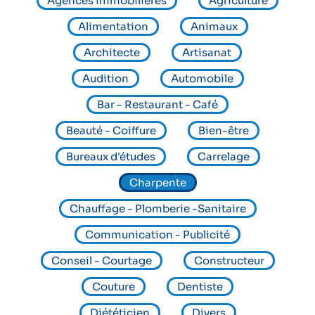
o
Agences immobilières
Agriculture
i
Alimentation
Animaux
r
Architecte
Artisanat
l
Audition
Automobile
'
Bar - Restaurant - Café
a
Beauté - Coiffure
Bien-être
n
Bureaux d'études
Carrelage
n
u
Charpente
a
Chauffage - Plomberie -Sanitaire
i
Communication - Publicité
r
Conseil - Courtage
Constructeur
e
Couture
Dentiste
Diététicien
Divers