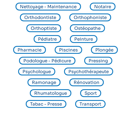
Nettoyage - Maintenance
Notaire
Orthodontiste
Orthophoniste
Orthoptiste
Ostéopathe
Pédiatre
Peinture
Pharmacie
Piscines
Plongée
Podologue - Pédicure
Pressing
Psychologue
Psychothérapeute
Ramonage
Rénovation
Rhumatologue
Sport
Tabac - Presse
Transport