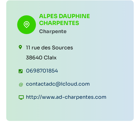
ALPES DAUPHINE
CHARPENTES
Charpente
11 rue des Sources
38640 Claix
T
0698701854
é
C
contactadc@icloud.com
l
o
S
http://www.ad-charpentes.com
é
u
i
p
r
t
h
r
e
o
i
w