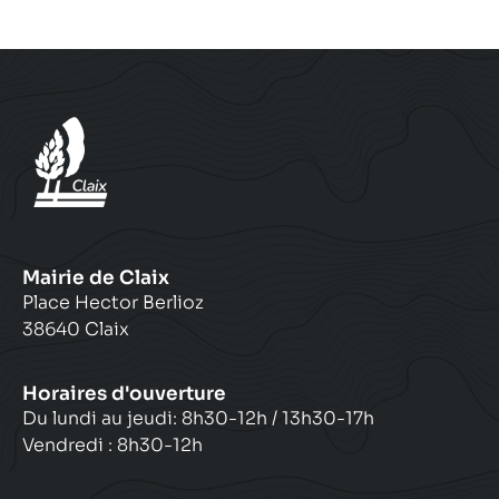
n
e
e
e
l
b
:
:
:
Mairie de Claix
Place Hector Berlioz
38640 Claix
Horaires d'ouverture
Du lundi au jeudi: 8h30-12h / 13h30-17h
Vendredi : 8h30-12h