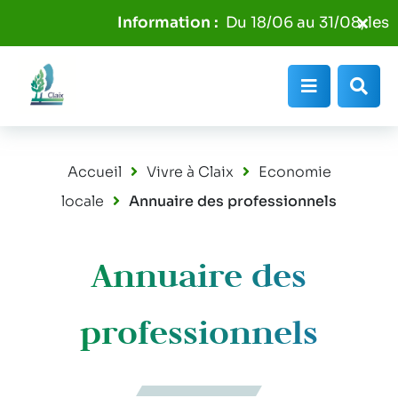
Aller au menu
Aller au contenu
Fer
Du 18/06 au 31/08, les p
Aller à la recherche
l'al
Info
Menu
Rec
Accueil
Vivre à Claix
Economie
locale
Annuaire des professionnels
Annuaire des
professionnels