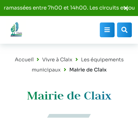
Aller au menu
Aller au contenu
Fer
amassées entre 7h00 et 14h00. Les circuits et jours d
Aller à la recherche
l'al
Info
Menu
Rec
Accueil
Vivre à Claix
Les équipements
municipaux
Mairie de Claix
Mairie de Claix