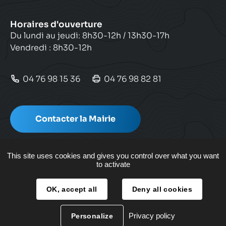
Horaires d'ouverture
Du lundi au jeudi: 8h30-12h / 13h30-17h
Vendredi : 8h30-12h
04 76 98 15 36
04 76 98 82 81
Contacter la Mairie
This site uses cookies and gives you control over what you want
to activate
Plan de site
OK, accept all
Deny all cookies
Mentions légales
Facebook
Instagram
Twitter
Youtube
Privacy policy
Personalize
Nous suivre