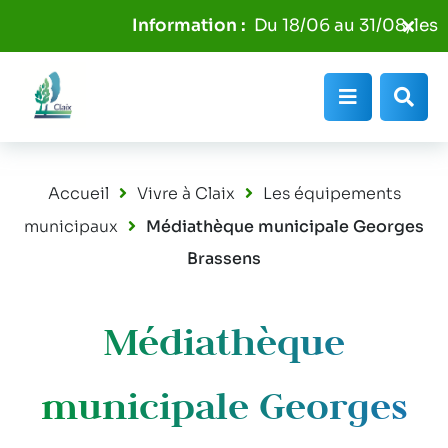
Aller au menu
Aller au contenu
Fer
Du 18/06 au 31/08, les p
Aller à la recherche
l'al
Info
Menu
Rec
Accueil
Vivre à Claix
Les équipements
municipaux
Médiathèque municipale Georges
Brassens
Médiathèque
municipale Georges