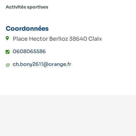
Activités sportives
Coordonnées
Place Hector Berlioz
38640 Claix
0608065586
ch.bony2611@orange.fr