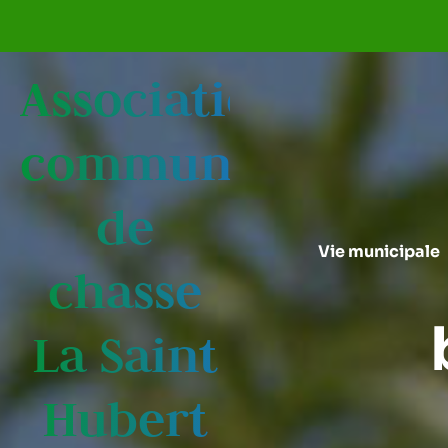
Aller au menu
Aller au contenu
Association
communale
de
Vie municipale
chasse
La Saint
Hubert