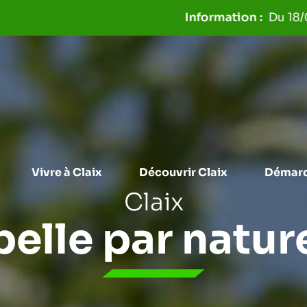
Aller à la recherche
Du 18/06 au 31/0
Vivre à Claix
Découvrir Claix
Démarc
Claix
belle par natur