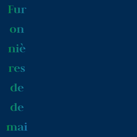
Fur
on
niè
res
de
de
mai