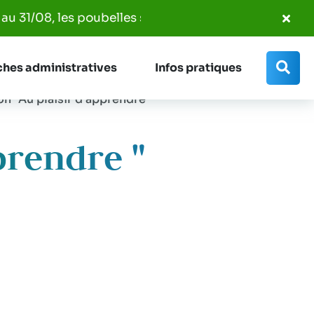
Fer
1/08, les poubelles seront ramassées entre 7h00 et 14
l'al
Info
Rec
hes administratives
Infos pratiques
n "Au plaisir d'apprendre "
prendre "