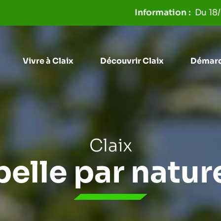
Aller à la recherche
Du 18/06 au 31/
Vivre à Claix
Découvrir Claix
Démarc
Claix
belle par natur