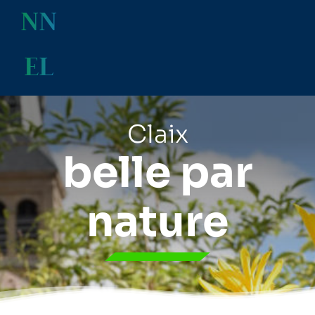
NN
EL
Claix
belle par
nature