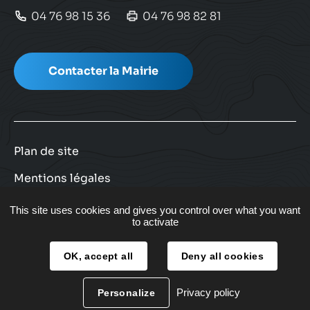
04 76 98 15 36
04 76 98 82 81
Contacter la Mairie
Plan de site
Mentions légales
Facebook
Instagram
Twitter
Youtube
Nous suivre
This site uses cookies and gives you control over what you want
to activate
OK, accept all
Deny all cookies
Privacy policy
Personalize