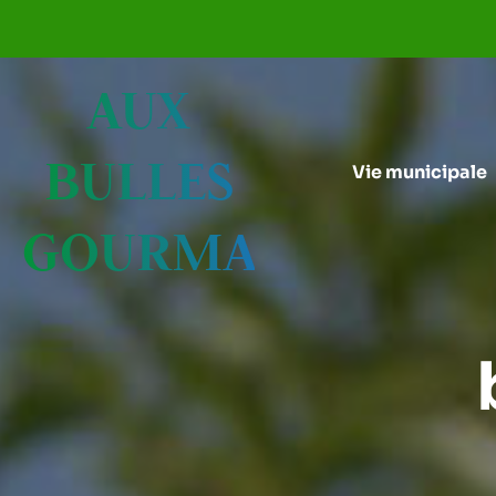
Aller au menu
Aller au contenu
AUX
BULLES
Vie municipale
GOURMANDES