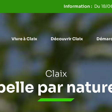
Aller à la recherche
Du 18/06 au 31/08,
Vivre à Claix
Découvrir Claix
Démarc
Claix
belle par natur