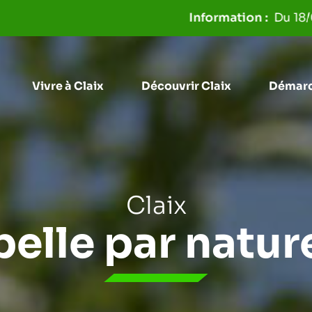
Aller à la recherche
Du 18/06 au 31/0
Vivre à Claix
Découvrir Claix
Démarc
Claix
belle par natur