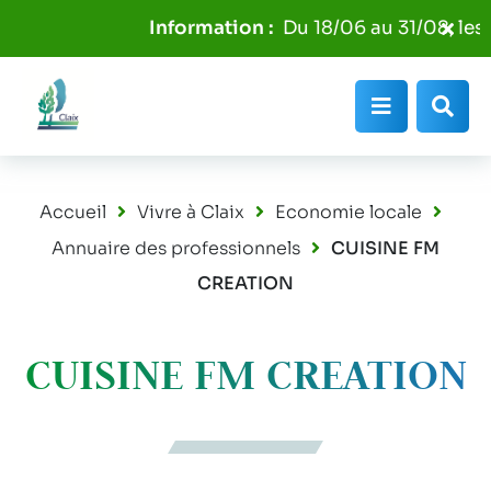
Aller au menu
Aller au contenu
Fer
Du 18/06 au 31/08, les p
Aller à la recherche
l'al
Info
Menu
Rec
Accueil
Vivre à Claix
Economie locale
Annuaire des professionnels
CUISINE FM
CREATION
CUISINE FM CREATION