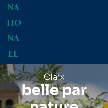
NA
TIO
NA
LE
Claix
belle par
nature