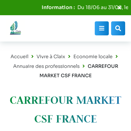
Aller au menu
Aller au contenu
Fer
Du 18/06 au 31/08, les 
Aller à la recherche
l'al
Info
Menu
Rec
Accueil
Vivre à Claix
Economie locale
Annuaire des professionnels
CARREFOUR
MARKET CSF FRANCE
CARREFOUR MARKET
CSF FRANCE