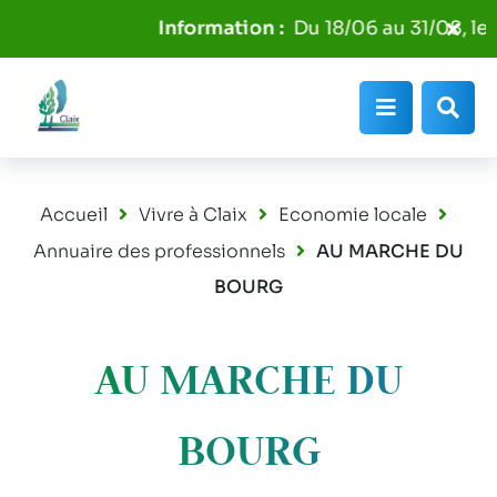
Aller au menu
Aller au contenu
Fer
Du 18/06 au 31/08, les 
Aller à la recherche
l'al
Info
Menu
Rec
Accueil
Vivre à Claix
Economie locale
Annuaire des professionnels
AU MARCHE DU
BOURG
AU MARCHE DU
BOURG