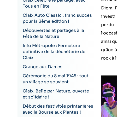
Claix célèbre le partage, avec
Tous en Fête
Diem. P
Claix Auto Classic : franc succès
investi
pour la 3ème édition !
perdu 
Découvertes et partages à la
l’occas
Fête de la Nature
ainsi q
Info Métropole : Fermeture
grâce à
définitive de la déchèterie de
Claix
rock à 
Grange aux Dames
Cérémonie du 8 mai 1945 : tout
un village se souvient
Claix, Belle par Nature, ouverte
et solidaire !
Début des festivités printanières
avec la Bourse aux Plantes !