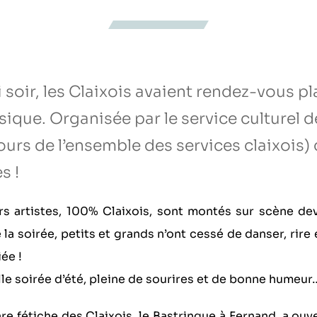
 soir, les Claixois avaient rendez-vous pl
sique. Organisée par le service culturel 
urs de l’ensemble des services claixois) 
s !
rs artistes, 100% Claixois, sont montés sur scène de
 la soirée, petits et grands n’ont cessé de danser, rire
ée !
le soirée d’été, pleine de sourires et de bonne humeur
are fétiche des Claixois, le Bastringue à Fernand, a ouv