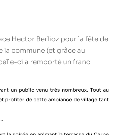
ace Hector Berlioz pour la fête de
de la commune (et grâce au
celle-ci a remporté un franc
vant un public venu très nombreux. Tout au
 et profiter de cette ambiance de village tant
….
ert la soirée en animant la terrasse du Carpe