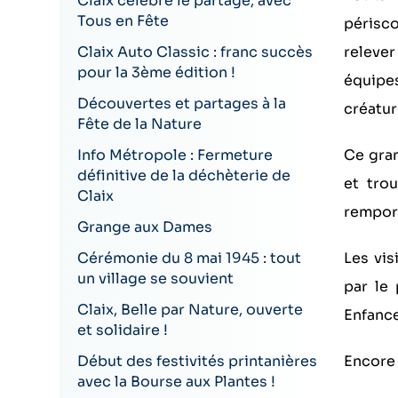
Claix célèbre le partage, avec
Tous en Fête
périsco
Claix Auto Classic : franc succès
relever
pour la 3ème édition !
équipe
Découvertes et partages à la
créatur
Fête de la Nature
Info Métropole : Fermeture
Ce gran
définitive de la déchèterie de
et tro
Claix
remport
Grange aux Dames
Cérémonie du 8 mai 1945 : tout
Les vis
un village se souvient
par le 
Claix, Belle par Nature, ouverte
Enfance
et solidaire !
Début des festivités printanières
Encore 
avec la Bourse aux Plantes !