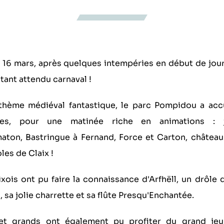
16 mars, après quelques intempéries en début de journ
 tant attendu carnaval !
thème médiéval fantastique, le parc Pompidou a accue
res, pour une matinée riche en animations : je
aton,
Bastringue à Fernand
,
Force et Carton
, châtea
les de Clai
x !
ixois ont pu faire la connaissance d'Arfhëll, un drôle 
s, sa jolie charrette et sa flûte Presqu'Enchantée.
 et grands ont également pu profiter du grand je