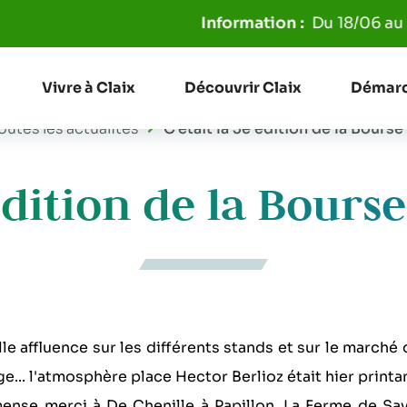
Aller à la recherche
Du 18/06 au 31/08, les poubelles ser
Vivre à Claix
Découvrir Claix
Démarc
outes les actualités
C'était la 3e édition de la Bourse
 édition de la Bourse
le affluence sur les différents stands et sur le marché
ge... l'atmosphère place Hector Berlioz était hier print
nse merci à De Chenille à Papillon, La Ferme de Savo