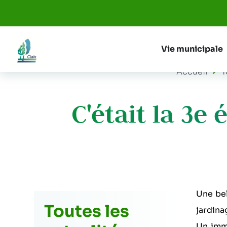
Aller au menu
Aller au contenu
Vie municipale
Accueil
T
C'était la 3e
Une bel
Toutes les
jardina
Un imme