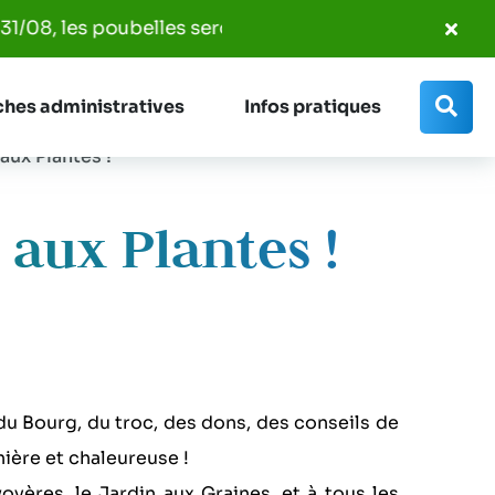
Fer
ont ramassées entre 7h00 et 14h00. Les circuits et jo
l'al
Info
Rec
hes administratives
Infos pratiques
 aux Plantes !
 aux Plantes !
 du Bourg, du troc, des dons, des conseils de
anière et chaleureuse !
yères, le Jardin aux Graines, et à tous les